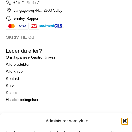
+45 71 78 36 71
Langagervej 44a, 2500 Valby
Smiley Rapport
SKRIV TIL OS
Leder du efter?
Om Japanese Gastro Knives
Alle produkter
Alle knive
Kontakt
Kurv
Kasse
I alt
0,00
kr.
Handelsbetingelser
Køb for
900,00
kr.
mere for gratis fragt
GÅ TIL BETALING
Vores brands
Administrer samtykke
Senshi
Seki Kanetsugu