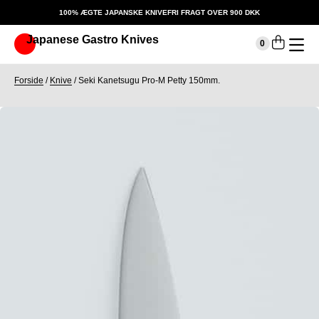
100% ÆGTE JAPANSKE KNIVE
FRI FRAGT OVER 900 DKK
Japanese Gastro Knives
Indkøbskurv
0
Din kurv er tom.
Forside
/
Knive
/
Seki Kanetsugu Pro-M Petty 150mm.