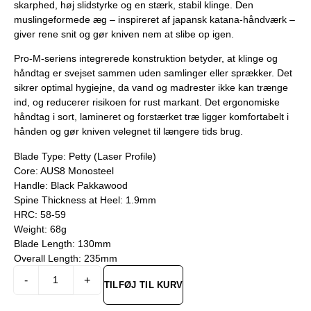
skarphed, høj slidstyrke og en stærk, stabil klinge. Den
muslingeformede æg – inspireret af japansk katana-håndværk –
giver rene snit og gør kniven nem at slibe op igen.
Pro-M-seriens integrerede konstruktion betyder, at klinge og
håndtag er svejset sammen uden samlinger eller sprækker. Det
sikrer optimal hygiejne, da vand og madrester ikke kan trænge
ind, og reducerer risikoen for rust markant. Det ergonomiske
håndtag i sort, lamineret og forstærket træ ligger komfortabelt i
hånden og gør kniven velegnet til længere tids brug.
Blade Type: Petty (Laser Profile)
Core: AUS8 Monosteel
Handle: Black Pakkawood
Spine Thickness at Heel: 1.9mm
HRC: 58-59
Weight: 68g
Blade Length: 130mm
Overall Length: 235mm
Alternative:
-
+
TILFØJ TIL KURV