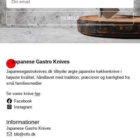
TILMELD
Afmeld dig nemt via linket i bunden af nyhedsbrevet.
Alternative:
Japanese Gastro Knives
Japanesegastroknives.dk tilbyder ægte japanske køkkenknive i
højeste kvalitet, håndlavet med tradition, præcision og kærlighed fra
små familiesmedier.
Se vores knive
her
.
Facebook
Instagram
Informationer
Japanese Gastro Knives
blb@info.dk