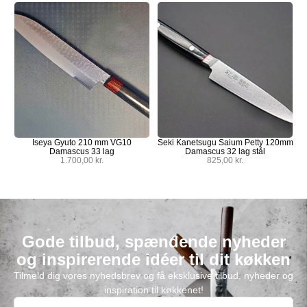
Iseya Gyuto 210 mm VG10
Seki Kanetsugu Saium Petty 120mm
Damascus 33 lag
Damascus 32 lag stål
1.700,00
kr.
825,00
kr.
Gode tilbud, spændende nyheder
og inspirerende idéer til dit køkken
Tilmeld dig vores nyhedsbrev og få eksklusive tilbud, nyheder og
inspiration til køkkenet!