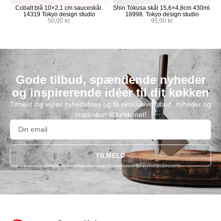
Cobalt blå 10×2,1 cm sauceskål.
Shin Tokusa skål 15,6×4,8cm 430ml.
14319 Tokyo design studio
18998. Tokyo design studio
50,00
kr.
95,00
kr.
Gode tilbud, spændende nyheder
og inspirerende idéer til dit køkken
Tilmeld dig vores nyhedsbrev og få eksklusive tilbud, nyheder og
inspiration til køkkenet!
TILMELD
Afmeld dig nemt via linket i bunden af nyhedsbrevet.
Alternative: