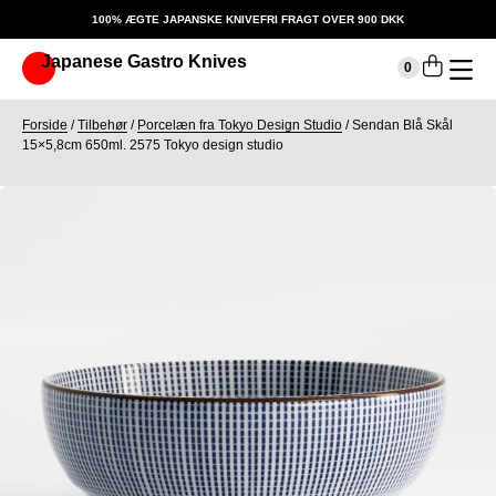
100% ÆGTE JAPANSKE KNIVE
FRI FRAGT OVER 900 DKK
Japanese Gastro Knives
Indkøbskurv
0
Din kurv er tom.
Forside
/
Tilbehør
/
Porcelæn fra Tokyo Design Studio
/
Sendan Blå Skål
15×5,8cm 650ml. 2575 Tokyo design studio