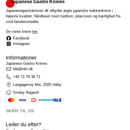
Japanese Gastro Knives
Japanesegastroknives.dk tilbyder ægte japanske køkkenknive i
højeste kvalitet, håndlavet med tradition, præcision og kærlighed fra
små familiesmedier.
Se vores knive
her
.
Facebook
Instagram
Informationer
Japanese Gastro Knives
blb@info.dk
+45 71 78 36 71
Langagervej 44a, 2500 Valby
Smiley Rapport
SKRIV TIL OS
Leder du efter?