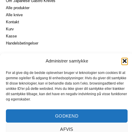
Om Japanese Gastro Knives
Alle produkter
Alle knive
Kontakt
Kurv
Kasse
I alt
0,00
kr.
Handelsbetingelser
Køb for
900,00
kr.
mere for gratis fragt
GÅ TIL BETALING
Vores brands
Administrer samtykke
Senshi
Seki Kanetsugu
For at give dig de bedste oplevelser bruger vi teknologier som cookies til at
gemme og/eller få adgang til enhedsoplysninger. Hvis du giver dit samtykke
Seisuke
til disse teknologier, kan vi behandle data som f.eks. browsingadfærd eller
Ohishi
unikke ID'er på dette websted. Hvis du ikke giver dit samtykke eller trækker
Hideo Kitaoka
dit samtykke tilbage, kan det have en negativ indvirkning på visse funktioner
og egenskaber.
Iseya
Akifusa
GODKEND
AFVIS