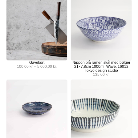
Gavekort
Nippon blå ramen skål med bølger
100,00
kr.
–
5.000,00
kr.
21×7,8cm 1000ml. Wave. 16012
Tokyo design studio
135,00
kr.