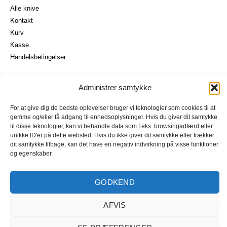
Alle knive
Kontakt
Kurv
Kasse
I alt
0,00
kr.
Handelsbetingelser
Køb for
900,00
kr.
mere for gratis fragt
GÅ TIL BETALING
Vores brands
Administrer samtykke
Senshi
Seki Kanetsugu
For at give dig de bedste oplevelser bruger vi teknologier som cookies til at
gemme og/eller få adgang til enhedsoplysninger. Hvis du giver dit samtykke
Seisuke
til disse teknologier, kan vi behandle data som f.eks. browsingadfærd eller
Ohishi
unikke ID'er på dette websted. Hvis du ikke giver dit samtykke eller trækker
Hideo Kitaoka
dit samtykke tilbage, kan det have en negativ indvirkning på visse funktioner
og egenskaber.
Iseya
Akifusa
GODKEND
AFVIS
Privatlivspolitik
Cookiepolitik
© 2026 japanesegastroknives.dk
CVR: 25615662
Designet af