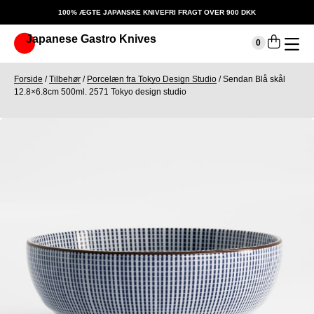
100% ÆGTE JAPANSKE KNIVE
FRI FRAGT OVER 900 DKK
Japanese Gastro Knives
Indkøbskurv
0
Din kurv er tom.
Forside
/
Tilbehør
/
Porcelæn fra Tokyo Design Studio
/
Sendan Blå skål
12.8×6.8cm 500ml. 2571 Tokyo design studio