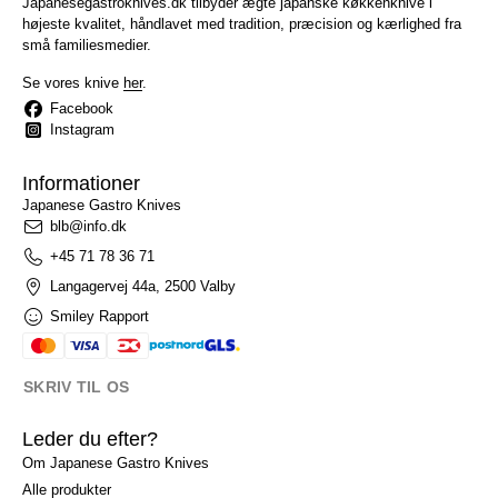
Japanesegastroknives.dk tilbyder ægte japanske køkkenknive i
højeste kvalitet, håndlavet med tradition, præcision og kærlighed fra
små familiesmedier.
Se vores knive
her
.
Facebook
Instagram
Informationer
Japanese Gastro Knives
blb@info.dk
+45 71 78 36 71
Langagervej 44a, 2500 Valby
Smiley Rapport
SKRIV TIL OS
Leder du efter?
Om Japanese Gastro Knives
Alle produkter