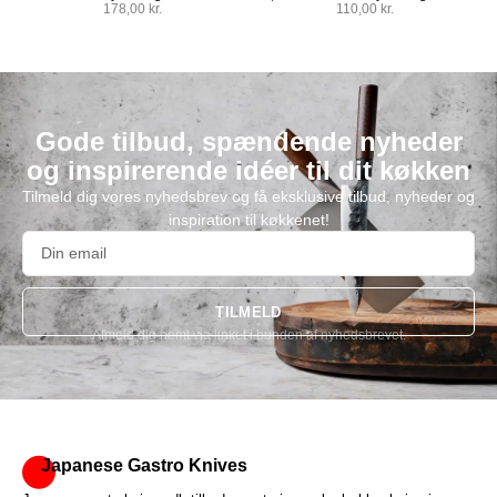
178,00
kr.
110,00
kr.
Gode tilbud, spændende nyheder
og inspirerende idéer til dit køkken
Tilmeld dig vores nyhedsbrev og få eksklusive tilbud, nyheder og
inspiration til køkkenet!
TILMELD
Afmeld dig nemt via linket i bunden af nyhedsbrevet.
Alternative:
Japanese Gastro Knives